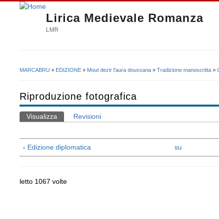
Lirica Medievale Romanza
LMR
MARCABRU
»
EDIZIONE
»
Mout dezir l'aura doussana
»
Tradizione manoscritta
»
Tu sei qui
Riproduzione fotografica
Visualizza
(scheda attiva)
Revisioni
Schede primarie
‹ Edizione diplomatica
su
letto 1067 volte