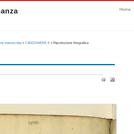
manza
Home
one manoscritta
»
CANZONIERE E
» Riproduzione fotografica