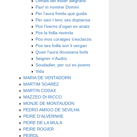
Oimais dei esser alegrans
Pax! in nomine Domini
Per l'aura freida que guida
Per savi·l tenc ses doptansa
Pos l'iverns d'ogan es anatz
Pos la foilla revirola
Pos mos coratges s'esclarzis
Pos ses foilla son li vergan
Quan l'aura doussana bufa
Seigner n'Audric
Soudadier, per cui es jovens
Vida
MARIA DE VENTADORN
MARTIM SOAREZ
MARTIN CODAX
MAZZEO DI RICCO
MONJE DE MONTAUDON
PEDRO AMIGO DE SEVILHA
PEIRE D'ALVERNHE
PEIRE DE LA MULA
PEIRE ROGIER
PEIROL