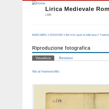
Lirica Medievale Ro
LMR
MARCABRU
»
EDIZIONE
»
Bel m'es quan la foilla fana
»
Tradizi
Tu sei qui
Riproduzione fotografica
Visualizza
(scheda attiva)
Revisioni
Schede primarie
Vai al manoscritto