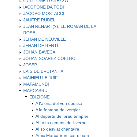
GUITTONE D'AREZZO
IACOPONE DA TODI
JACOPO MOSTACCI
JAUFRE RUDEL
JEAN RENART(?), LE ROMAN DE LA
ROSE
JEHAN DE NEUVILLE
JEHAN DE RENTI
JOHAN BAVECA
JOHAN SOAREZ COELHO
JOSEP
LAIS DE BRETANHA
MAIHIEU LE JUIF
MAPAMUNDI
MARCABRU
EDIZIONE
A l'alena del ven doussa
A la fontana del vergier
Al departir del brau tempier
Al prim comens de l'ivernaill
Al so desviat chantaire
Amic Marcabrun, car digam