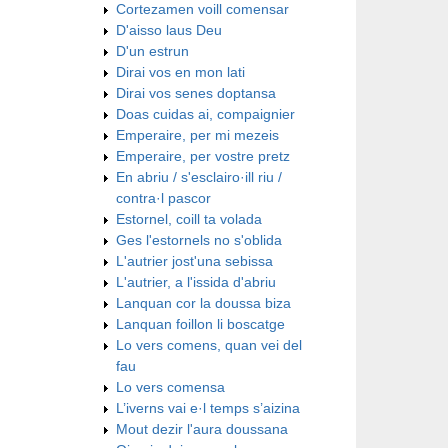
Cortezamen voill comensar
D'aisso laus Deu
D'un estrun
Dirai vos en mon lati
Dirai vos senes doptansa
Doas cuidas ai, compaignier
Emperaire, per mi mezeis
Emperaire, per vostre pretz
En abriu / s'esclairo·ill riu /
contra·l pascor
Estornel, coill ta volada
Ges l'estornels no s'oblida
L'autrier jost'una sebissa
L'autrier, a l'issida d'abriu
Lanquan cor la doussa biza
Lanquan foillon li boscatge
Lo vers comens, quan vei del
fau
Lo vers comensa
L’iverns vai e·l temps s’aizina
Mout dezir l'aura doussana