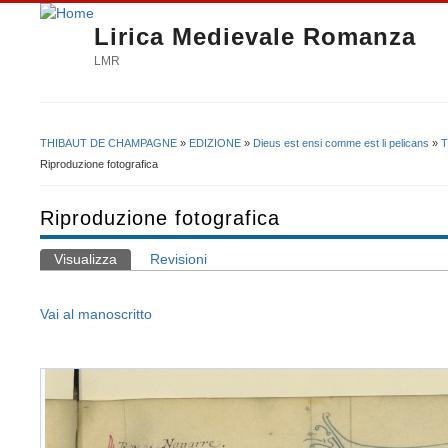
Lirica Medievale Romanza
LMR
THIBAUT DE CHAMPAGNE
»
EDIZIONE
»
Dieus est ensi comme est li pelicans
»
T
Tu sei qui
Riproduzione fotografica
Riproduzione fotografica
Visualizza
(scheda attiva)
Revisioni
Schede primarie
Vai al manoscritto