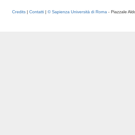
Credits
|
Contatti
|
© Sapienza Università di Roma
- Piazzale A