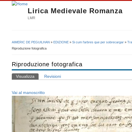
Lirica Medievale Romanza
LMR
AIMERIC DE PEGUILHAN
»
EDIZIONE
»
Si cum l'arbres que per sobrecargar
»
Tra
Tu sei qui
Riproduzione fotografica
Riproduzione fotografica
Visualizza
(scheda attiva)
Revisioni
Schede primarie
Vai al manoscritto