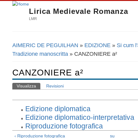
Lirica Medievale Romanza
LMR
AIMERIC DE PEGUILHAN
»
EDIZIONE
»
Si cum l
Tu sei qui
Tradizione manoscritta
» CANZONIERE a²
CANZONIERE a²
Visualizza
(scheda attiva)
Revisioni
Schede primarie
Edizione diplomatica
Edizione diplomatico-interpretativa
Riproduzione fotografica
‹ Riproduzione fotografica
su