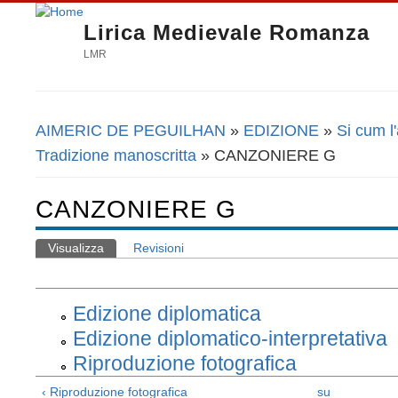
Lirica Medievale Romanza
LMR
AIMERIC DE PEGUILHAN
»
EDIZIONE
»
Si cum l
Tu sei qui
Tradizione manoscritta
» CANZONIERE G
CANZONIERE G
Visualizza
(scheda attiva)
Revisioni
Schede primarie
Edizione diplomatica
Edizione diplomatico-interpretativa
Riproduzione fotografica
‹ Riproduzione fotografica
su