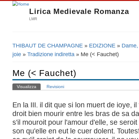
Lirica Medievale Romanza
LMR
THIBAUT DE CHAMPAGNE
»
EDIZIONE
»
Dame, l
Tu sei qui
joie
»
Tradizione indiretta
» Me (< Fauchet)
Me (< Fauchet)
Visualizza
(scheda attiva)
Revisioni
Schede primarie
En la III. il dit que si lon muert de ioye, i
droit bien mourir entre les bras de sa 
s'il mouroit pour l'amour d'elle, se seroit
son qu'elle en eut le cuer dolent. Toutes