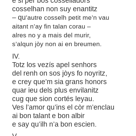
e si per bos cosselladors
cosselhan non suy enantitz
– qu
’autre cosselh petit me’n vau
aitant n’ay fin talan corau –
alres no y a mais del murir,
s’alqun jòy non ai en breumen.
IV.
Totz los vezís apel senhors
del renh on sos jòys fo noyritz,
e crey que’m sia grans honors
quar ieu dels plus envilanitz
cug que sion cortés leyau.
Ves l’amor qu’ins el còr m’enclau
ai bon talant e bon albir
e say qu’ilh n’a bon escien.
V.