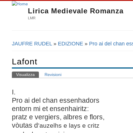
Lirica Medievale Romanza
LMR
JAUFRE RUDEL
»
EDIZIONE
»
Pro ai del chan e
Tu sei qui
Lafont
Visualizza
(scheda attiva)
Revisioni
Schede primarie
I.
Pro ai del chan essenhadors
entorn mi et ensenhairitz:
pratz e vergiers, albres e flors,
vòutas d
’auzelhs e lays e critz