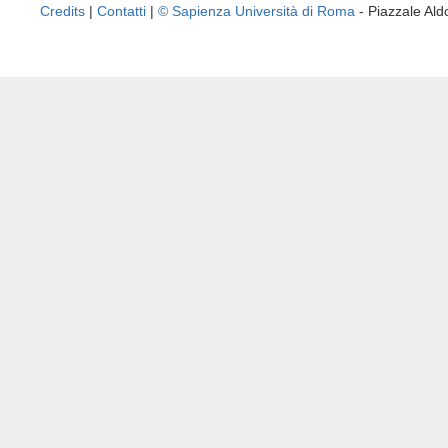
Credits
|
Contatti
|
© Sapienza Università di Roma
- Piazzale A