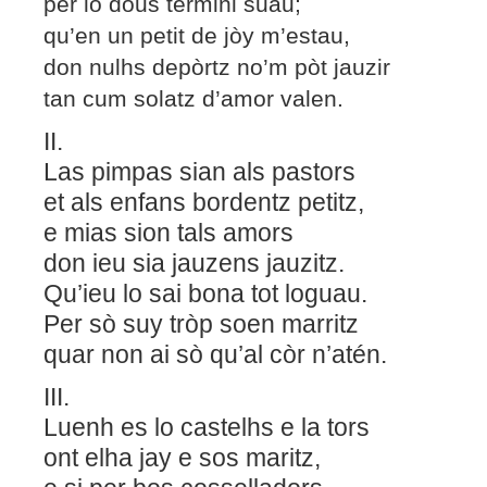
per lo dous termini suau;
qu’en un petit de jòy m’estau,
don nulhs depòrtz no’m pòt jauzir
tan cum solatz d’amor valen.
II.
Las pimpas sian als pastors
et als enfans bordentz petitz,
e mias sion tals amors
don ieu sia jauzens jauzitz.
Qu’ieu lo sai bona tot loguau.
Per sò suy tròp soen marritz
quar non ai sò qu’al còr n’atén.
III.
Luenh es lo castelhs e la tors
ont elha jay e sos maritz,