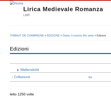
Lirica Medievale Romanza
LMR
THIBAUT DE CHAMPAGNE
»
EDIZIONE
»
Dame, li vostres fins amis
» Edizioni
Tu sei qui
Edizioni
Wallensköld
‹ Collazione
su
letto 1250 volte