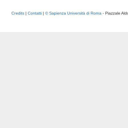
Credits
|
Contatti
|
© Sapienza Università di Roma
- Piazzale A