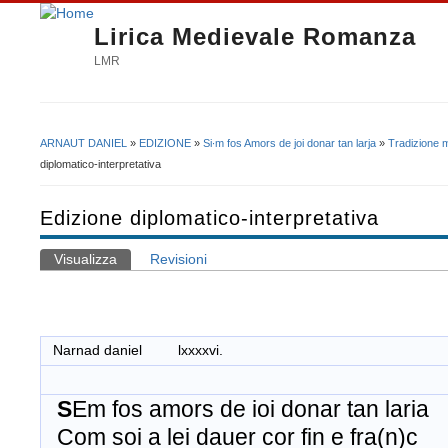
Lirica Medievale Romanza
LMR
ARNAUT DANIEL
»
EDIZIONE
»
Si∙m fos Amors de joi donar tan larja
»
Tradizione 
Tu sei qui
diplomatico-interpretativa
Edizione diplomatico-interpretativa
Visualizza
(scheda attiva)
Revisioni
Schede primarie
Narnad daniel lxxxxvi.
S
Em fos amors de ioi donar tan laria
Com soi a lei dauer cor fin e fra(n)c