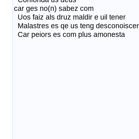
car
ges
no(n)
sabez
com
Uos
faiz
als
druz
maldir
e
uil
tener
Malastres
es
qe
us
teng
desconoisce
Car
peiors
es
com plus
amonesta