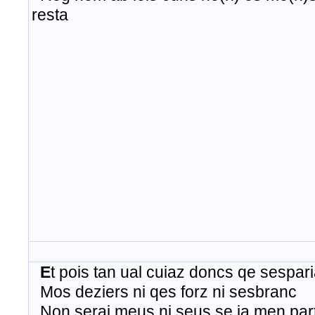
resta
E
t
pois
tan
ual
cuiaz
doncs
qe
sespari
Mos
deziers
ni
qes
forz
ni
sesbranc
Non
serai
meus
ni
seus se ia men par