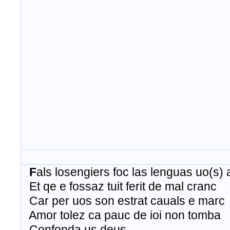
F
als
losengiers
foc
las
lenguas
uo
(s) 
Et
qe
e
fossaz
tuit
ferit
de mal
cranc
Car per
uos
son
estrat
cauals
e
marc
Amor
tolez
ca
pauc
de
ioi
non
tomba
Confonda
us deus