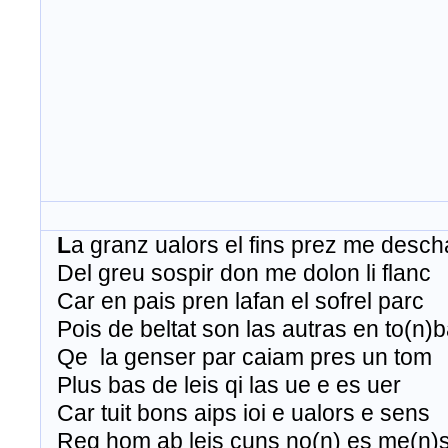
L
a granz ualors el fins prez me desch
Del greu sospir don me dolon li flanc
Car en pais pren lafan el sofrel parc
Pois de beltat son las autras en to(n)
Qe la genser par caiam pres un tom
Plus bas de leis qi las ue e es uer
Car tuit bons aips ioi e ualors e sens
Reg hom ab leis cuns no(n) es me(n)s