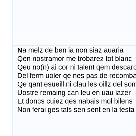
N
a
melz
de ben
ia
non
siaz
auaria
Qen
nostramor
me
trobarez
tot
blanc
Qeu
no(n)
ai
cor
ni
talent
qem
descar
Del
ferm
uoler
qe
nes
pas de
recomb
Qe
qant
esueill
ni
clau
les
oillz
del
so
Uostre
remaing
can
leu
en
uau
iazer
Et
doncs
cuiez
qes
nabais
mol
bilens
Non
ferai
ges
tals
sen sent en la
testa