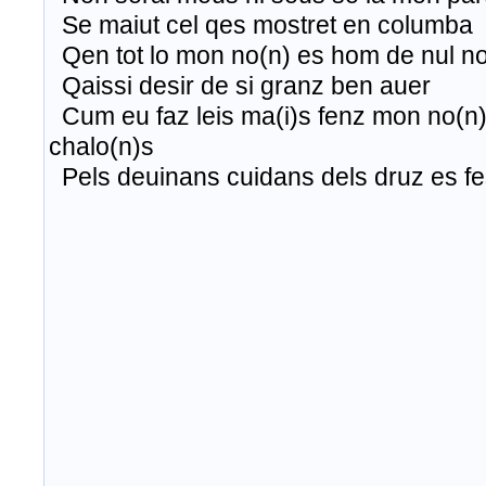
Se maiut
cel
qes
mostret en columba
Qen tot lo
mon
no(n)
es
hom
de nul n
Qaissi desir de si
granz
ben auer
Cum eu
faz
leis ma(i)s fenz
mon
no(n
chalo(n)s
Pels deuinans cuidans dels druz
es
fe