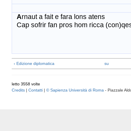
A
rnaut a fait e
fara
lons
atens
Cap
sofrir
fan pros
hom
ricca
(con)
qe
‹ Edizione diplomatica
su
letto 3558 volte
Credits
|
Contatti
|
© Sapienza Università di Roma
- Piazzale A