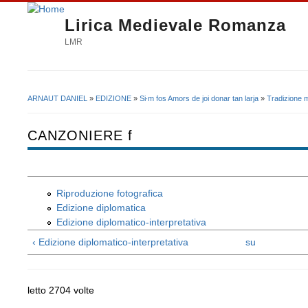
Lirica Medievale Romanza
LMR
ARNAUT DANIEL
»
EDIZIONE
»
Si∙m fos Amors de joi donar tan larja
»
Tradizione 
Tu sei qui
CANZONIERE f
Riproduzione fotografica
Edizione diplomatica
Edizione diplomatico-interpretativa
‹ Edizione diplomatico-interpretativa
su
letto 2704 volte