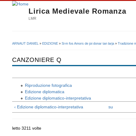
Lirica Medievale Romanza
LMR
ARNAUT DANIEL
»
EDIZIONE
»
Si∙m fos Amors de joi donar tan larja
»
Tradizione 
Tu sei qui
CANZONIERE Q
Riproduzione fotografica
Edizione diplomatica
Edizione diplomatico-interpretativa
‹ Edizione diplomatico-interpretativa
su
letto 3211 volte