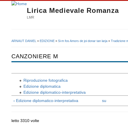
Lirica Medievale Romanza
LMR
ARNAUT DANIEL
»
EDIZIONE
»
Si∙m fos Amors de joi donar tan larja
»
Tradizione 
Tu sei qui
CANZONIERE M
Riproduzione fotografica
Edizione diplomatica
Edizione diplomatico-interpretativa
‹ Edizione diplomatico-interpretativa
su
letto 3310 volte