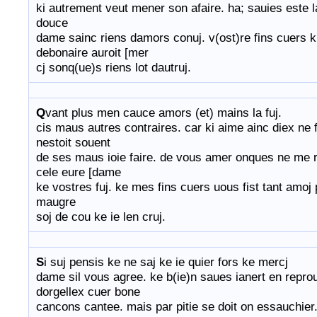
ki autrement veut mener son afaire. ha; sauies este la
douce
dame sainc riens damors conuj. v(ost)re fins cuers ki
debonaire auroit [mer
cj sonq(ue)s riens lot dautruj.
Q
vant plus men cauce amors (et) mains la fuj.
cis maus autres contraires. car ki aime ainc diex ne fi
nestoit souent
de ses maus ioie faire. de vous amer onques ne me r
cele eure [dame
ke vostres fuj. ke mes fins cuers uous fist tant amoj 
maugre
soj de cou ke ie len cruj.
S
i suj pensis ke ne saj ke ie quier fors ke mercj
dame sil vous agree. ke b(ie)n saues ianert en reprou
dorgellex cuer bone
cancons cantee. mais par pitie se doit on essauchier.