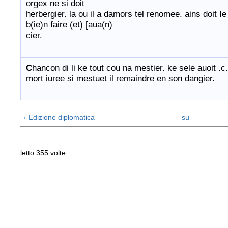
orgex ne si doit
herbergier. la ou il a damors tel renomee. ains doit I
b(ie)n faire (et) [aua(n)
cier.
C
hancon di li ke tout cou na mestier. ke sele auoit .c
mort iuree si mestuet il remaindre en son dangier.
‹ Edizione diplomatica
su
letto 355 volte