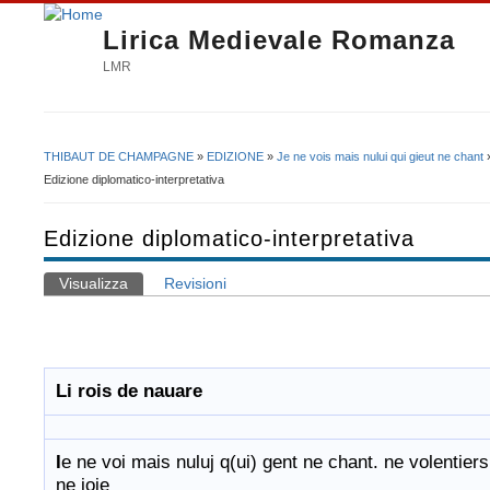
Lirica Medievale Romanza
LMR
THIBAUT DE CHAMPAGNE
»
EDIZIONE
»
Je ne vois mais nului qui gieut ne chant
Tu sei qui
Edizione diplomatico-interpretativa
Edizione diplomatico-interpretativa
Visualizza
(scheda attiva)
Revisioni
Schede primarie
Li rois de nauare
I
e ne voi mais nuluj q(ui) gent ne chant. ne volentiers
ne ioie