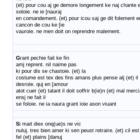
(et) pour cou aj ge demore longement ke naj chante 
soloie. ne ie [nauraj
en comandement. (et) pour icou saj ge dit folement 
cancon de cou ke [ie
vauroie. ne men doit on reprendre malement.
G
rant pechie fait ke fin
amj reprent. nil naime pas
ki pour dis se chastoie. (et) la
costume est tex des fins amans plus pense alj (et) il
desroie. quj en [amour
atot cuer (et) talant il doit soffrir b(ie)n (et) mal merci
ensj ne fait il
se foloie. ne ia naura grant ioie ason viuant
S
i mait diex onq(ue)s ne vic
nuluj. tres bien amer ki sen peust retraire. (et) cil est
fel (et) plains [danuj