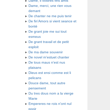
Dame, li vostres fins amis
Dame, merci, une rien vous
demant
De chanter ne me puis tenir
De fin'Amors si vient seance et
bonté
De grant joie me sui tout
esmeus
De grant travail et de petit
esploit
De ma dame souvenir
De novel m'estuet chanter
De tous maus n'est nus
plaisans
Dieus est ensi comme est li
pelicans
Douce dame, tout autre
pensement
Du tres dous nom a la vierge
Marie
Empereres ne rois n'ont nul
pooir