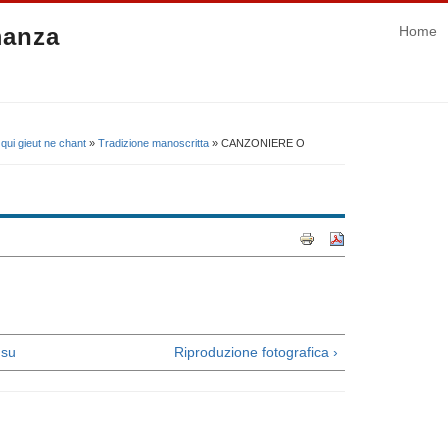
manza
Home
 qui gieut ne chant
»
Tradizione manoscritta
» CANZONIERE O
su
Riproduzione fotografica ›