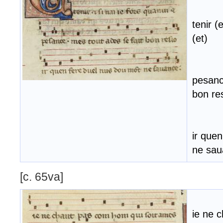
tenir (
(et)
pesanc
bon re
ir que
ne sa
[c. 65va]
ie ne 