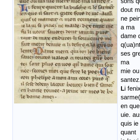
sons q
dout m
ne pein
a ma
dame d
q(ua)nt
ses gre
ma
mie ou
santez
L
i feni
sarme(
en que 
uie. au
quis i
quant