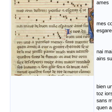
ames
mes co
esgare
nai ma
ains su
bien un
toz i
sans m
quen a