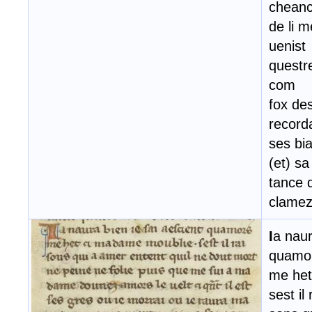
cheanc
de li m
uenist
questre
com
fox de
record
ses bia
(et) sa
tance q
clame
I
a naur
quamo
me het
sest il 