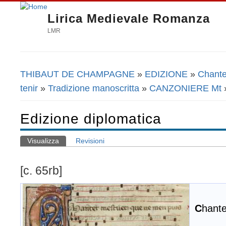
Lirica Medievale Romanza
LMR
THIBAUT DE CHAMPAGNE
»
EDIZIONE
»
Chante
Tu sei qui
tenir
»
Tradizione manoscritta
»
CANZONIERE Mt
»
Edizione diplomatica
Visualizza
(scheda attiva)
Revisioni
Schede primarie
[c. 65rb]
C
hant