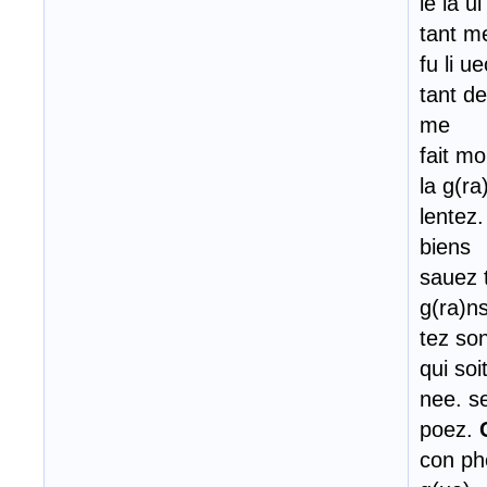
ie la u
tant m
fu li u
tant d
me
fait mo
la g(ra
lentez
biens
sauez t
g(ra)n
tez so
qui soi
nee. s
poez.
con ph