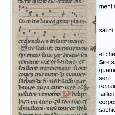
ment 
sai oi
et che
S
ire 
quamo
sen
remain
faille
corpe
sachie