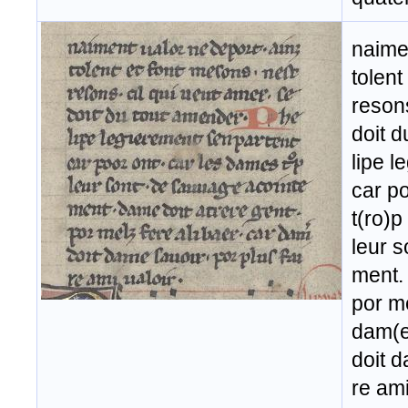
naimen
tolent
resons
doit 
lipe l
car p
t(ro)p
leur 
ment. 
por me
dam(e
doit d
re ami