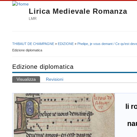
Lirica Medievale Romanza
LMR
THIBAUT DE CHAMPAGNE
»
EDIZIONE
»
Phelipe, je vous demant / Ce qu'est dev
Tu sei qui
Edizione diplomatica
Edizione diplomatica
Visualizza
(scheda attiva)
Revisioni
Schede primarie
li r
nau