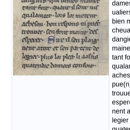
dames
ualier
bien m
cheual
dangi
maine
tant f
qualam
aches
pue(n
trouue
esper
nent a
legier
quate