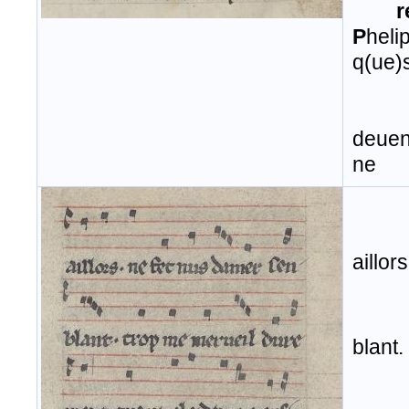
r
P
heli
q(ue)
deuen
ne
aillor
blant.