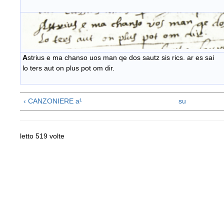
A
strius e ma chanso uos man qe dos sautz sis rics. ar es sai
lo ters aut on plus pot om dir.
‹ CANZONIERE a¹
su
letto 519 volte