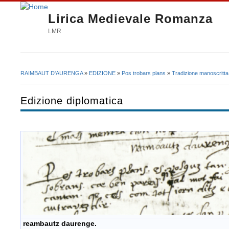
Lirica Medievale Romanza
LMR
RAIMBAUT D'AURENGA
»
EDIZIONE
»
Pos trobars plans
»
Tradizione manoscritta
Tu sei qui
Edizione diplomatica
reambautz daurenge.