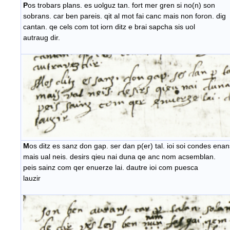
P
os trobars plans. es uolguz tan. fort mer gren si no(n) son
sobrans. car ben pareis. qit al mot fai canc mais non foron. dig
cantan. qe cels com tot iorn ditz e brai sapcha sis uol
autraug dir.
M
os ditz es sanz don gap. ser dan p(er) tal. ioi soi condes enan
mais ual neis. desirs qieu nai duna qe anc nom acsemblan.
peis sainz com qer enuerze lai. dautre ioi com puesca
lauzir