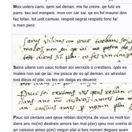
M
os uolers cans. qem sal denan. me fai creire. qe futz es
pans. tau aut mespeis. mon cor car sai. qe en fol maurei don
faz lofan. tot uolt camuei. respeit segrat respeitz lonc fai
o men perir.
S
ains uilans con uauc torban soi serrazis o crestians. qals es
maleis non sai qe iai. me posca de so qil deman. ez atrestan
tost dieus sil plai. co fes uin daiga es deuenir.
P
auc soi certans ues qeus reblan do(m)na de vous so molt lon
dans anc no(m) destreis amors tan mai p(er) qieu non creiria d
an caissius ames p(er) negun plai si bes nomen degues auen