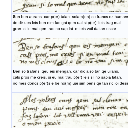
S
on ben aurans. car p(er) talan. solam(en) so 
de dir ues leis ben nim fas gai qem ual si p(er) lieis trag mal
gran. si lo mal qen trac no sap lai. mi eis voil daitan escar
B
en so trafans. qeu eis mengan. car dic aiso tan qe uilans.
cals pros me creis. si eu mal trai. p(er) leis sil no sapia lafan.
no mes doncs p(er)s e be no(m) uai sim pens qe tan ric ioi desir