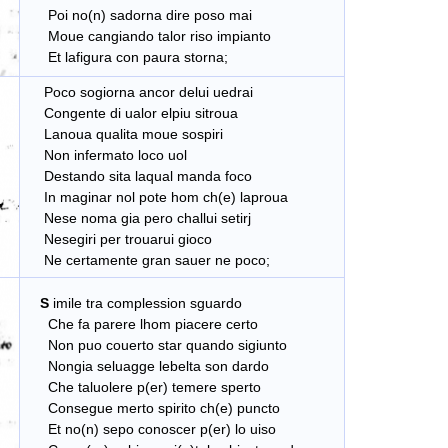
Poi no(n) sadorna dire poso mai
Moue cangiando talor riso impianto
Et lafigura con paura storna;
Poco sogiorna ancor delui uedrai
Congente di ualor elpiu sitroua
Lanoua qualita moue sospiri
Non infermato loco uol
Destando sita laqual manda foco
In maginar nol pote hom ch(e) laproua
Nese noma gia pero challui setirj
Nesegiri per trouarui gioco
Ne certamente gran sauer ne poco;
S
imile tra complession sguardo
Che fa parere lhom piacere certo
Non puo couerto star quando sigiunto
Nongia seluagge lebelta son dardo
Che taluolere p(er) temere sperto
Consegue merto spirito ch(e) puncto
Et no(n) sepo conoscer p(er) lo uiso