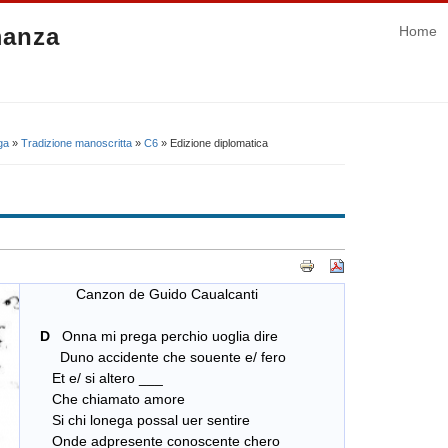
manza
Home
ga
»
Tradizione manoscritta
»
C6
» Edizione diplomatica
Canzon de Guido Caualcanti
D
Onna mi prega perchio uoglia dire
Duno accidente che souente e/ fero
Et e/ si altero ___
Che chiamato amore
Si chi lonega possal uer sentire
Onde adpresente conoscente chero