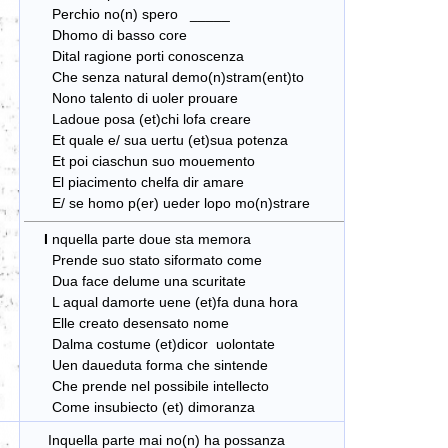
Perchio no(n) spero _____
Dhomo di basso core
Dital ragione porti conoscenza
Che senza natural demo(n)stram(ent)to
Nono talento di uoler prouare
Ladoue posa (et)chi lofa creare
Et quale e/ sua uertu (et)sua potenza
Et poi ciaschun suo mouemento
El piacimento chelfa dir amare
E/ se homo p(er) ueder lopo mo(n)strare
I
nquella parte doue sta memora
Prende suo stato siformato come
Dua face delume una scuritate
L aqual damorte uene (et)fa duna hora
Elle creato desensato nome
Dalma costume (et)dicor uolontate
Uen daueduta forma che sintende
Che prende nel possibile intellecto
Come insubiecto (et) dimoranza
Inquella parte mai no(n) ha possanza