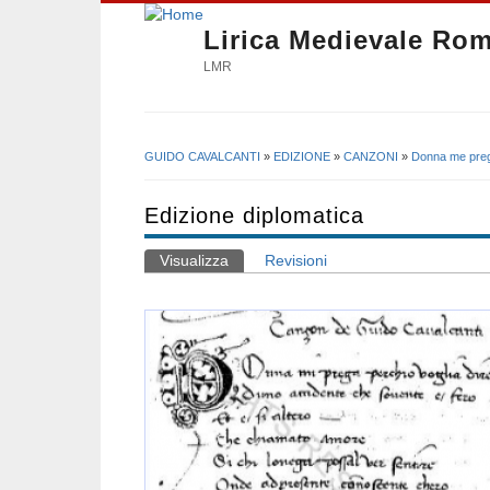
Lirica Medievale Ro
LMR
GUIDO CAVALCANTI
»
EDIZIONE
»
CANZONI
»
Donna me pre
Tu sei qui
Edizione diplomatica
Visualizza
(scheda attiva)
Revisioni
Schede primarie