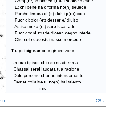
Comp(re)so bianco i(n)tal sobiecto cade
Et chi bene ha diforma no(n) seuede
Perche limena ch(e) dalui p(ro)cede
Fuor dicolor (et) desser e/ diuiso
Astiso mezo (et) saro luce rade
Fuor dogni strade dicean degno infede
Che solo dacostui nasce mercede
T
u poi siguramente gir canzone;
La oue tipiace chio so si adornata
Chassai serai laudata tua ragione
Dale persone channo intendemento
Destar collaltre tu no(n) hai talento ;
finis
su
C8 ›