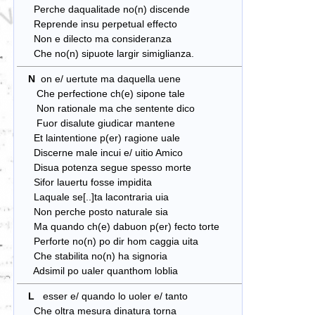
Perche daqualitade no(n) discende
Reprende insu perpetual effecto
Non e dilecto ma consideranza
Che no(n) sipuote largir simiglianza.
N
on e/ uertute ma daquella uene
Che perfectione ch(e) sipone tale
Non rationale ma che sentente dico
Fuor disalute giudicar mantene
Et laintentione p(er) ragione uale
Discerne male incui e/ uitio Amico
Disua potenza segue spesso morte
Sifor lauertu fosse impidita
Laquale se[..]ta lacontraria uia
Non perche posto naturale sia
Ma quando ch(e) dabuon p(er) fecto torte
Perforte no(n) po dir hom caggia uita
Che stabilita no(n) ha signoria
Adsimil po ualer quanthom loblia
L
esser e/ quando lo uoler e/ tanto
Che oltra mesura dinatura torna