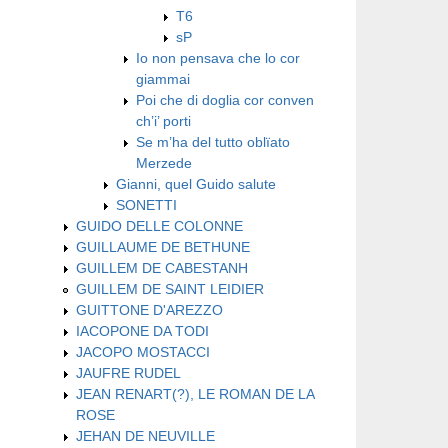
T6
sP
Io non pensava che lo cor
giammai
Poi che di doglia cor conven
ch’i’ porti
Se m’ha del tutto oblïato
Merzede
Gianni, quel Guido salute
SONETTI
GUIDO DELLE COLONNE
GUILLAUME DE BETHUNE
GUILLEM DE CABESTANH
GUILLEM DE SAINT LEIDIER
GUITTONE D'AREZZO
IACOPONE DA TODI
JACOPO MOSTACCI
JAUFRE RUDEL
JEAN RENART(?), LE ROMAN DE LA
ROSE
JEHAN DE NEUVILLE