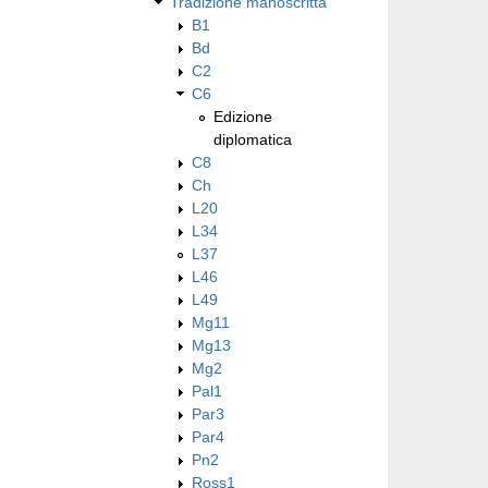
Tradizione manoscritta
B1
Bd
C2
C6
Edizione
diplomatica
C8
Ch
L20
L34
L37
L46
L49
Mg11
Mg13
Mg2
Pal1
Par3
Par4
Pn2
Ross1