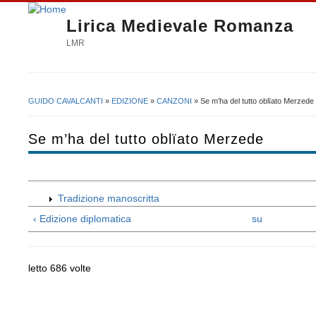
Lirica Medievale Romanza
LMR
GUIDO CAVALCANTI
»
EDIZIONE
»
CANZONI
» Se m’ha del tutto oblïato Merzede
Tu sei qui
Se m’ha del tutto oblïato Merzede
Tradizione manoscritta
‹ Edizione diplomatica
su
letto 686 volte