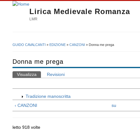
Lirica Medievale Romanza
LMR
GUIDO CAVALCANTI
»
EDIZIONE
»
CANZONI
» Donna me prega
Tu sei qui
Donna me prega
Visualizza
(scheda attiva)
Revisioni
Schede primarie
Tradizione manoscritta
‹ CANZONI
su
letto 918 volte