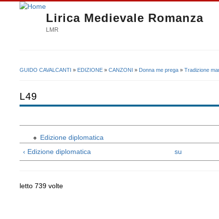
Lirica Medievale Romanza
LMR
GUIDO CAVALCANTI
»
EDIZIONE
»
CANZONI
»
Donna me prega
»
Tradizione man
Tu sei qui
L49
Edizione diplomatica
‹ Edizione diplomatica
su
letto 739 volte