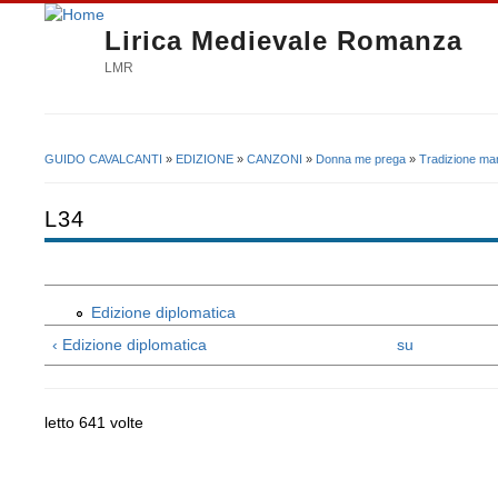
Lirica Medievale Romanza
LMR
GUIDO CAVALCANTI
»
EDIZIONE
»
CANZONI
»
Donna me prega
»
Tradizione man
Tu sei qui
L34
Edizione diplomatica
‹ Edizione diplomatica
su
letto 641 volte