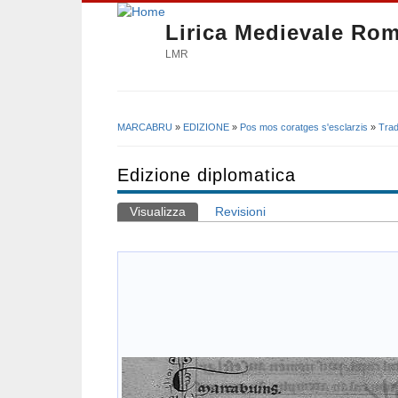
Lirica Medievale Ro
LMR
MARCABRU
»
EDIZIONE
»
Pos mos coratges s'esclarzis
»
Trad
Tu sei qui
Edizione diplomatica
Visualizza
(scheda attiva)
Revisioni
Schede primarie