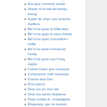
Ans que·l terminis verdei
Assatz m'es bel del temps
essug
Aujatz de chan com enans'e
meillura
Bel m'es quan la foilla fana
Bel m'es quan la rana chanta
Bel m'es quan s'azombra·l
treilla
Bel m'es quan s'esclarzis
l'onda
Bel m'es quan son li frug
madur
Contra l'ivern que s'enansa
Cortezamen voill comensar
D'aisso laus Deu
D'un estrun
Dirai vos en mon lati
Dirai vos senes doptansa
Doas cuidas ai, compaignier
Emperaire, per mi mezeis