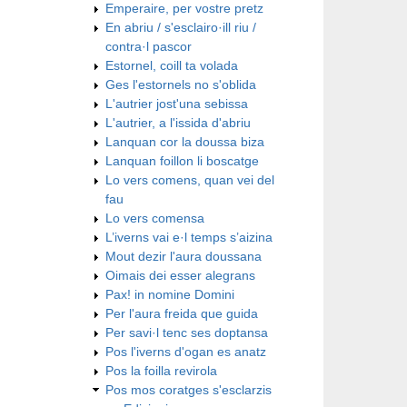
Emperaire, per vostre pretz
En abriu / s'esclairo·ill riu /
contra·l pascor
Estornel, coill ta volada
Ges l'estornels no s'oblida
L'autrier jost'una sebissa
L'autrier, a l'issida d'abriu
Lanquan cor la doussa biza
Lanquan foillon li boscatge
Lo vers comens, quan vei del
fau
Lo vers comensa
L’iverns vai e·l temps s’aizina
Mout dezir l'aura doussana
Oimais dei esser alegrans
Pax! in nomine Domini
Per l'aura freida que guida
Per savi·l tenc ses doptansa
Pos l'iverns d'ogan es anatz
Pos la foilla revirola
Pos mos coratges s'esclarzis