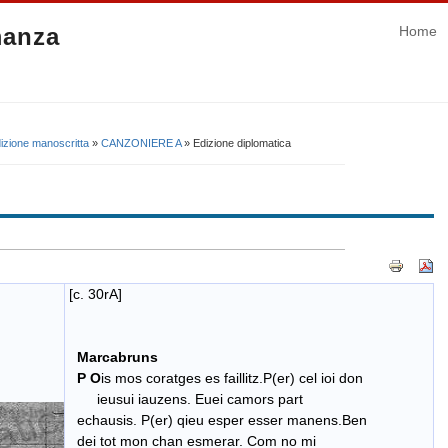
manza
Home
izione manoscritta
»
CANZONIERE A
» Edizione diplomatica
[c. 30rA]
Marcabruns
P O
is mos coratges es faillitz.P(er) cel ioi don
ieusui iauzens. Euei camors part
echausis. P(er) qieu esper esser manens.Ben
dei tot mon chan esmerar. Com no mi