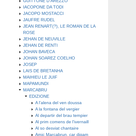
GUITTONE D'AREZZO
IACOPONE DA TODI
JACOPO MOSTACCI
JAUFRE RUDEL
JEAN RENART(?), LE ROMAN DE LA
ROSE
JEHAN DE NEUVILLE
JEHAN DE RENTI
JOHAN BAVECA
JOHAN SOAREZ COELHO
JOSEP
LAIS DE BRETANHA
MAIHIEU LE JUIF
MAPAMUNDI
MARCABRU
EDIZIONE
A l'alena del ven doussa
A la fontana del vergier
Al departir del brau tempier
Al prim comens de l'ivernaill
Al so desviat chantaire
Amic Marcabrun, car digam