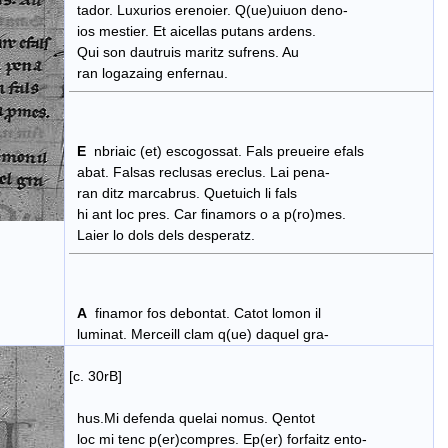
tador. Luxurios erenoier. Q(ue)uiuon deno-
ios mestier. Et aicellas putans ardens.
Qui son dautruis maritz sufrens. Au
ran logazaing enfernau.
E
nbriaic (et) escogossat. Fals preueire efals
abat. Falsas reclusas ereclus. Lai pena-
ran ditz marcabrus. Quetuich li fals
hi ant loc pres. Car finamors o a p(ro)mes.
Laier lo dols dels desperatz.
A
finamor fos debontat. Catot lomon il
luminat. Merceill clam q(ue) daquel gra-
[c. 30rB]
hus.Mi defenda quelai nomus. Qentot
loc mi tenc p(er)compres. Ep(er) forfaitz ento-