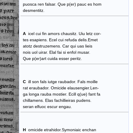
puosca ren falsar. Que p(er) pauc es hom
desmentitz.
A
icel cui fin amors chausitz. Uiu letz cor-
tes esapiens. Ecel cui refuda delis.Emet
atotz destruzemens. Car qui uas lieis
nois uol uirar. Elal fai si enfol musar.
Que p(er)art cuida esser peritz.
C
ill son fals iutge raubador. Fals moille
rat eraubador. Omicide elausengier.Len-
ga longa rauba mostier. Ecill q(ue) fant fa
chillamens. Elas fachillieiras pudens.
seran elfuoc escur engau.
H
omicide etrahidor.Symoniaic enchan