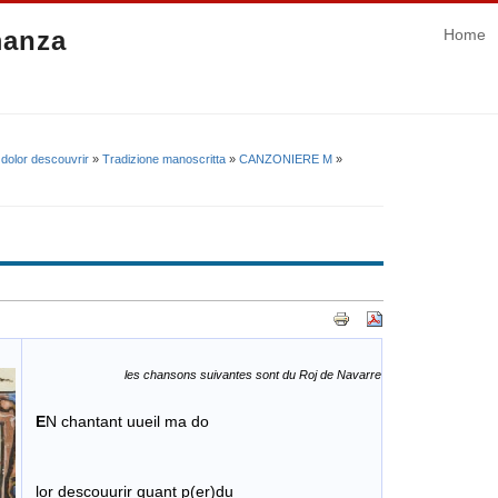
manza
Home
 dolor descouvrir
»
Tradizione manoscritta
»
CANZONIERE M
»
les chansons suivantes sont du Roj de Navarre
​
E
N chantant uueil ma do
lor descouurir quant p(er)du