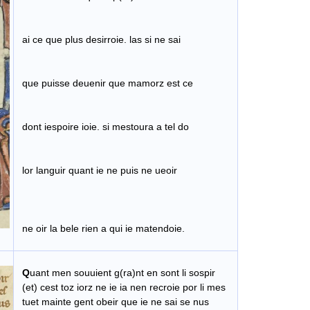
ai ce que plus desirroie. las si ne sai
​
que puisse deuenir que mamorz est ce
dont iespoire ioie. si mestoura a tel do
lor languir quant ie ne puis ne ueoir
ne oir la bele rien a qui ie matendoie.
Q
uant men souuient g(ra)nt en sont li sospir
(et) cest toz iorz ne ie ia nen recroie por li mes
​ tuet mainte gent obeir que ie ne sai se nus