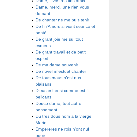
Dame, li vostres fins amis
Dame, merci, une rien vous
demant
De chanter ne me puis tenir
De fin'Amors si vient seance et
bonté
De grant joie me sui tout
esmeus
De grant travail et de petit
esploit
De ma dame souvenir
De novel m'estuet chanter
De tous maus n'est nus
plaisans
Dieus est ensi comme est li
pelicans
Douce dame, tout autre
pensement
Du tres dous nom a la vierge
Marie
Empereres ne rois n'ont nul
pooir