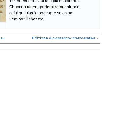
loir. ne mesfreez si uos plaist alentree.
C
hancon uaten garde ni remenoir prie
celui qui plus ia pooir que soies sou
uent par li chantee.
su
Edizione diplomatico-interpretativa ›