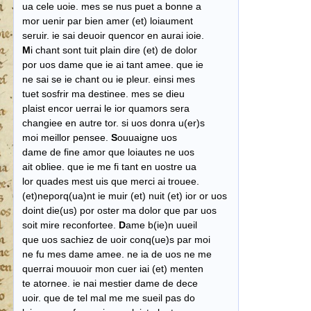
ua cele uoie. mes se nus puet a bonne a
mor uenir par bien amer (et) loiaument
​ seruir. ie sai deuoir quencor en aurai ioie.
M
i chant sont tuit plain dire (et) de dolor
por uos dame que ie ai tant amee. que ie
ne sai se ie chant ou ie pleur. einsi mes
​ tuet sosfrir ma destinee. mes se dieu
plaist encor uerrai le ior quamors sera
changiee en autre tor. si uos donra u(er)s
moi meillor pensee.
S
ouuaigne uos
​ dame de fine amor que loiautes ne uos
ait obliee. que ie me fi tant en uostre ua
​ lor quades mest uis que merci ai trouee.
(et)neporq(ua)nt ie muir (et) nuit (et) ior or uos
​ doint die(us) por oster ma dolor que par uos
soit mire reconfortee.
D
ame b(ie)n uueil
que uos sachiez de uoir conq(ue)s par moi
ne fu mes dame amee. ne ia de uos ne me
querrai mouuoir mon cuer iai (et) menten
​ te atornee. ie nai mestier dame de dece
uoir. que de tel mal me me sueil pas do