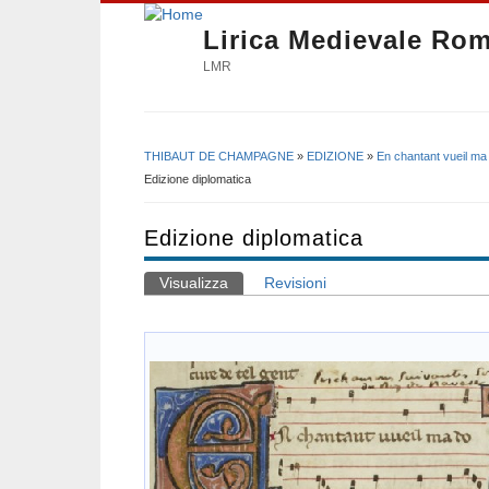
Lirica Medievale Ro
LMR
THIBAUT DE CHAMPAGNE
»
EDIZIONE
»
En chantant vueil ma
Tu sei qui
Edizione diplomatica
Edizione diplomatica
Visualizza
(scheda attiva)
Revisioni
Schede primarie