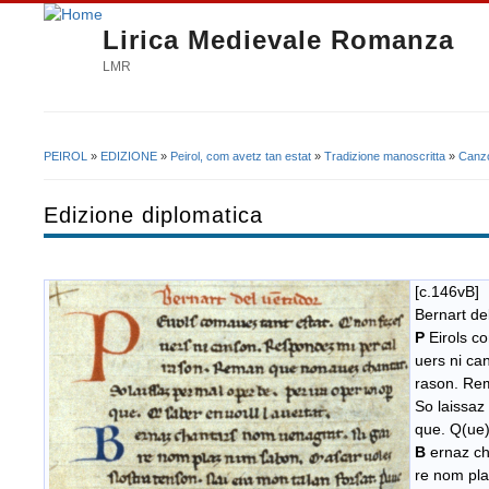
Lirica Medievale Romanza
LMR
PEIROL
»
EDIZIONE
»
Peirol, com avetz tan estat
»
Tradizione manoscritta
»
Canzo
Tu sei qui
Edizione diplomatica
[c.146vB]
Bernart de
P
Eirols co
uers ni ca
rason. Re
So laissaz 
que. Q(ue) 
B
ernaz ch
re nom pla