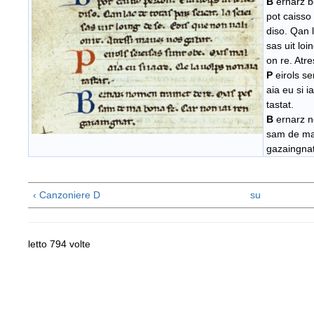
B
ernarz b
pot caisso 
diso. Qan l
sas uit loi
on re. Atr
P
eirols se
aia eu si i
tastat.
B
ernarz 
sam de ma 
gazaingnat
‹ Canzoniere D
su
letto 794 volte