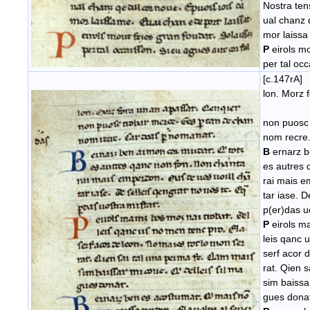
Nostra ten
ual chanz 
mor laissa
P
eirols mo
per tal occ
[c.147rA]
lon. Mor
non puosc 
nom recr
B
ernarz b
es autres 
rai mais e
tar iase. D
p(er)das u
P
eirols ma
leis qanc 
serf acor 
rat. Qien 
sim baissa
gues dona