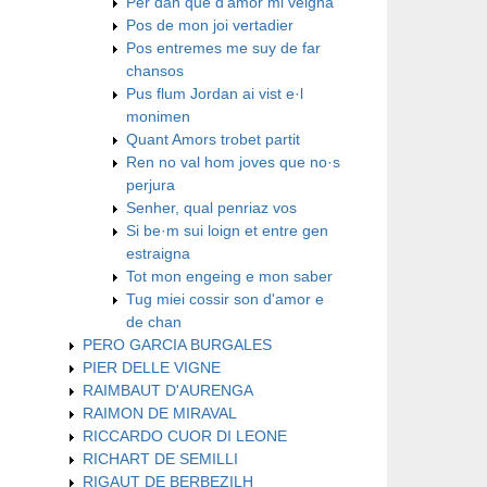
Per dan que d'amor mi veigna
Pos de mon joi vertadier
Pos entremes me suy de far
chansos
Pus flum Jordan ai vist e·l
monimen
Quant Amors trobet partit
Ren no val hom joves que no·s
perjura
Senher, qual penriaz vos
Si be·m sui loign et entre gen
estraigna
​Tot mon engeing e mon saber
​Tug miei cossir son d'amor e
de chan
PERO GARCIA BURGALES
PIER DELLE VIGNE
RAIMBAUT D'AURENGA
RAIMON DE MIRAVAL
RICCARDO CUOR DI LEONE
RICHART DE SEMILLI
RIGAUT DE BERBEZILH