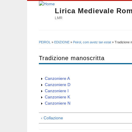
Lirica Medievale Ro
LMR
PEIROL
»
EDIZIONE
»
Peirol, com avetz tan estat
» Tradizione 
Tu sei qui
Tradizione manoscritta
Canzoniere A
Canzoniere D
Canzoniere I
Canzoniere K
Canzoniere N
‹ Collazione