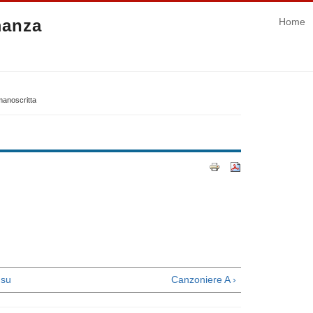
manza
Home
manoscritta
su
Canzoniere A ›