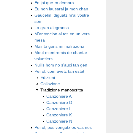
En joi que·m demora
Eu non lausarai ja mon chan
Gaucelm, diguatz m'al vostre
sen
La gran alegransa
M'entencion ai tot' en un vers
mesa
Mainta gens mi malrazona
Mout m'entremis de chantar
voluntiers
Nuills hom no s'auci tan gen
Peirol, com avetz tan estat
Edizioni
Collazione
Tradizione manoscritta
Canzoniere A
Canzoniere D
Canzoniere I
Canzoniere K
Canzoniere N
Peirol, pos vengutz es vas nos