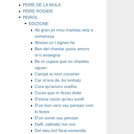
PEIRE DE LA MULA
PEIRE ROGIER
PEIROL
EDIZIONE
Ab gran joi mou maintas vetz e
comenssa
Atressi co·l signes fai
Ben dei chantar puois amors
m'o enseigna
Be·m cujava que no chantes
oguan
Camjat ai mon consirier
Car m'era de Joi lunhatz
Cora qu'amors vuelha
Coras que·m fezes doler
D'eissa razon qu'ieu suoill
D'un bon vers vau pensan com
lo fezes
D'un sonet vau pensan
Dalfi, sabriatz me vos
Del sieu tort farai esmenda