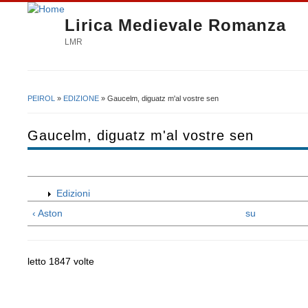
Lirica Medievale Romanza
LMR
PEIROL
»
EDIZIONE
» Gaucelm, diguatz m'al vostre sen
Tu sei qui
Gaucelm, diguatz m'al vostre sen
Edizioni
‹ Aston
su
letto 1847 volte