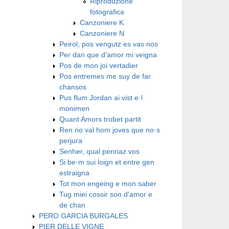
Riproduzione
fotografica
Canzoniere K
Canzoniere N
Peirol, pos vengutz es vas nos
Per dan que d'amor mi veigna
Pos de mon joi vertadier
Pos entremes me suy de far
chansos
Pus flum Jordan ai vist e·l
monimen
Quant Amors trobet partit
Ren no val hom joves que no·s
perjura
Senher, qual penriaz vos
Si be·m sui loign et entre gen
estraigna
​Tot mon engeing e mon saber
​Tug miei cossir son d'amor e
de chan
PERO GARCIA BURGALES
PIER DELLE VIGNE