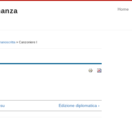
manza
Home
manoscritta
» Canzoniere I
su
Edizione diplomatica ›