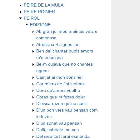
PEIRE DE LA MULA
PEIRE ROGIER
PEIROL
EDIZIONE
Ab gran joi mou maintas vetz e
comenssa
Atressi co·l signes fai
Ben dei chantar puois amors
m'o enseigna
Be·m cujava que no chantes
oguan
Camjat ai mon consirier
Car m'era de Joi lunhatz
Cora qu'amors vuelha
Coras que·m fezes doler
D'eissa razon qu'ieu suoill
D'un bon vers vau pensan com
lo fezes
D'un sonet vau pensan
Dalfi, sabriatz me vos
Del sieu tort farai esmenda