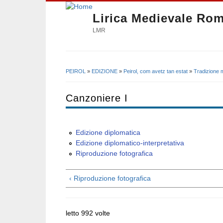
Lirica Medievale Ro
LMR
PEIROL
»
EDIZIONE
»
Peirol, com avetz tan estat
»
Tradizione 
Tu sei qui
Canzoniere I
Edizione diplomatica
Edizione diplomatico-interpretativa
Riproduzione fotografica
‹ Riproduzione fotografica
letto 992 volte