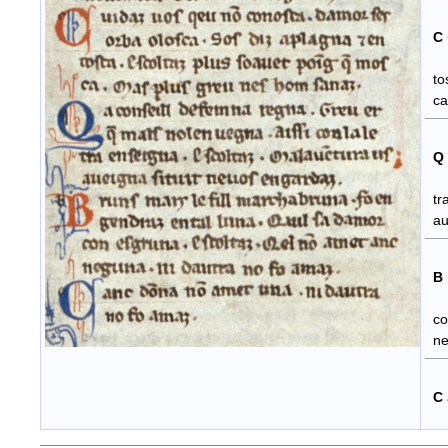
C
orb
tos
ca.
Q
q(u
tra
aue
B
gen
con
neg
C
no