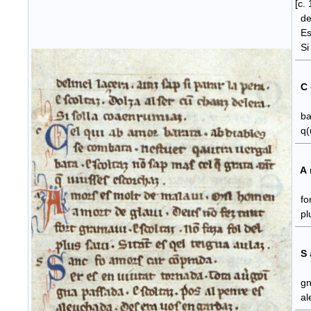
[c.
del
Esc
Si 
C
se 
bat
q(u
A
a m
for
plu
S
Er 
gna
ale