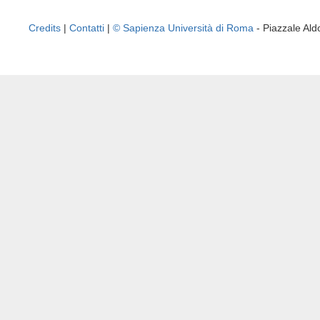
Credits
|
Contatti
|
© Sapienza Università di Roma
- Piazzale A