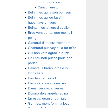
Fotografica
Canzoniere z
Belh m’es qui a son bon sen
Belh m’es qu’ieu fass’
hueymays un vers
Belha m'es la flors d'aguilen
Breu vers per tal que meins i
poing
Cantarai d’aqestz trobadors
Chantarai pus vey qu’a far m’er
Cui bon vers agrad’ a auzir
De Dieu non puesc pauc ben
parlar
Deiosta·ls breus iorns e·ls
loncs sers
Deu lau car resta l...
Deus verais a vos mi ren
Dieus, vera vida, verais
Domna dels angels regina
En estiu, quan crida·l jais
Gent es, mentr’om n’a lezer