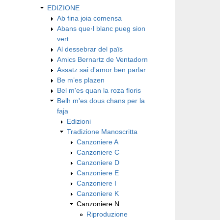
EDIZIONE
Ab fina joia comensa
Abans que·l blanc pueg sion
vert
Al dessebrar del païs
Amics Bernartz de Ventadorn
Assatz sai d'amor ben parlar
Be m’es plazen
Bel m'es quan la roza floris
Belh m'es dous chans per la
faja
Edizioni
Tradizione Manoscritta
Canzoniere A
Canzoniere C
Canzoniere D
Canzoniere E
Canzoniere I
Canzoniere K
Canzoniere N
Riproduzione