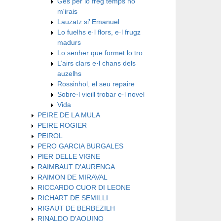
Ges per lo freg temps no
m'irais
Lauzatz si’ Emanuel
Lo fuelhs e·l flors, e·l frugz
madurs
Lo senher que formet lo tro
L’airs clars e·l chans dels
auzelhs
Rossinhol, el seu repaire
Sobre·l vieill trobar e·l novel
Vida
PEIRE DE LA MULA
PEIRE ROGIER
PEIROL
PERO GARCIA BURGALES
PIER DELLE VIGNE
RAIMBAUT D'AURENGA
RAIMON DE MIRAVAL
RICCARDO CUOR DI LEONE
RICHART DE SEMILLI
RIGAUT DE BERBEZILH
RINALDO D'AQUINO