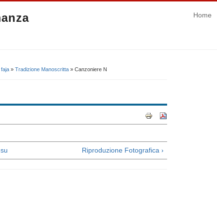
manza
Home
faja
»
Tradizione Manoscritta
» Canzoniere N
su
Riproduzione Fotografica ›