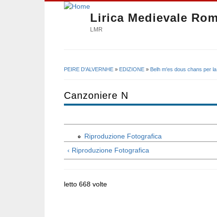
Lirica Medievale Ro
LMR
PEIRE D'ALVERNHE
»
EDIZIONE
»
Belh m'es dous chans per la 
Tu sei qui
Canzoniere N
Riproduzione Fotografica
‹ Riproduzione Fotografica
letto 668 volte