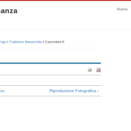
manza
Home
faja
»
Tradizione Manoscritta
» Canzoniere K
su
Riproduzione Fotografica ›