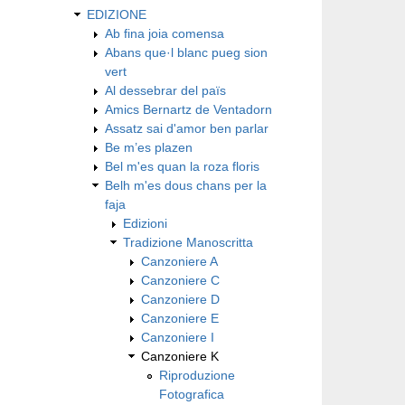
EDIZIONE
Ab fina joia comensa
Abans que·l blanc pueg sion
vert
Al dessebrar del païs
Amics Bernartz de Ventadorn
Assatz sai d'amor ben parlar
Be m’es plazen
Bel m'es quan la roza floris
Belh m'es dous chans per la
faja
Edizioni
Tradizione Manoscritta
Canzoniere A
Canzoniere C
Canzoniere D
Canzoniere E
Canzoniere I
Canzoniere K
Riproduzione
Fotografica