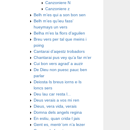
Canzoniere N
Canzoniere z
Belh m’es qui a son bon sen
Belh m’es qu’ieu fass’
hueymays un vers
Belha m'es la flors d'aguilen
Breu vers per tal que meins i
poing
Cantarai d’aqestz trobadors
Chantarai pus vey qu’a far m’er
Cui bon vers agrad’ a auzir
De Dieu non puesc pauc ben
parlar
Deiosta·ls breus iorns e·ls
loncs sers
Deu lau car resta l...
Deus verais a vos mi ren
Dieus, vera vida, verais
Domna dels angels regina
En estiu, quan crida·l jais
Gent es, mentr’om n’a lezer