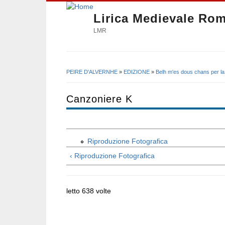
Lirica Medievale Ro
LMR
PEIRE D'ALVERNHE
»
EDIZIONE
»
Belh m'es dous chans per la 
Tu sei qui
Canzoniere K
Riproduzione Fotografica
‹ Riproduzione Fotografica
letto 638 volte