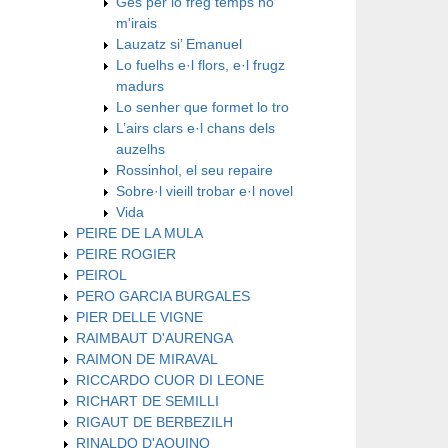
Ges per lo freg temps no
m'irais
Lauzatz si’ Emanuel
Lo fuelhs e·l flors, e·l frugz
madurs
Lo senher que formet lo tro
L’airs clars e·l chans dels
auzelhs
Rossinhol, el seu repaire
Sobre·l vieill trobar e·l novel
Vida
PEIRE DE LA MULA
PEIRE ROGIER
PEIROL
PERO GARCIA BURGALES
PIER DELLE VIGNE
RAIMBAUT D'AURENGA
RAIMON DE MIRAVAL
RICCARDO CUOR DI LEONE
RICHART DE SEMILLI
RIGAUT DE BERBEZILH
RINALDO D'AQUINO