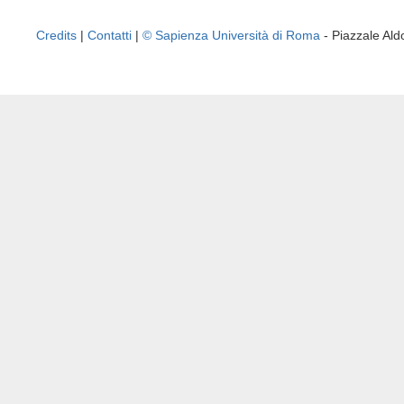
Credits
|
Contatti
|
© Sapienza Università di Roma
- Piazzale A