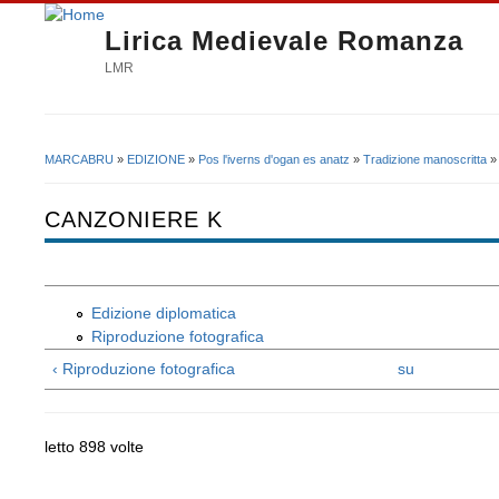
Lirica Medievale Romanza
LMR
MARCABRU
»
EDIZIONE
»
Pos l'iverns d'ogan es anatz
»
Tradizione manoscritta
»
Tu sei qui
CANZONIERE K
Edizione diplomatica
Riproduzione fotografica
‹ Riproduzione fotografica
su
letto 898 volte