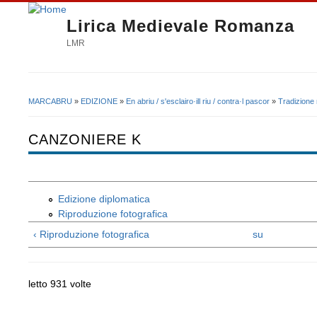
Lirica Medievale Romanza
LMR
MARCABRU
»
EDIZIONE
»
En abriu / s'esclairo·ill riu / contra·l pascor
»
Tradizione
Tu sei qui
CANZONIERE K
Edizione diplomatica
Riproduzione fotografica
‹ Riproduzione fotografica
su
letto 931 volte