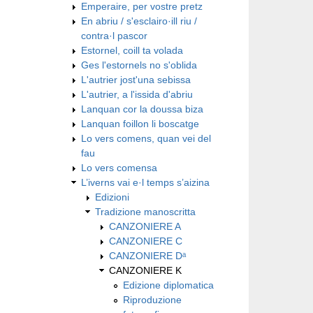
Emperaire, per vostre pretz
En abriu / s'esclairo·ill riu /
contra·l pascor
Estornel, coill ta volada
Ges l'estornels no s'oblida
L'autrier jost'una sebissa
L'autrier, a l'issida d'abriu
Lanquan cor la doussa biza
Lanquan foillon li boscatge
Lo vers comens, quan vei del
fau
Lo vers comensa
L’iverns vai e·l temps s’aizina
Edizioni
Tradizione manoscritta
CANZONIERE A
CANZONIERE C
CANZONIERE Dᵃ
CANZONIERE K
Edizione diplomatica
Riproduzione