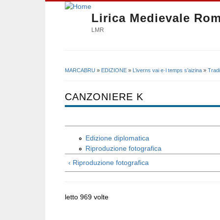
Lirica Medievale Ro
LMR
MARCABRU
»
EDIZIONE
»
L’iverns vai e·l temps s’aizina
»
Trad
Tu sei qui
CANZONIERE K
Edizione diplomatica
Riproduzione fotografica
‹ Riproduzione fotografica
letto 969 volte