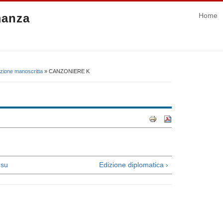
manza
Home
izione manoscritta
» CANZONIERE K
su
Edizione diplomatica ›