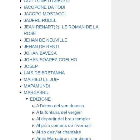
GUITTONE D'AREZZO
IACOPONE DA TODI
JACOPO MOSTACCI
JAUFRE RUDEL
JEAN RENART(?), LE ROMAN DE LA
ROSE
JEHAN DE NEUVILLE
JEHAN DE RENTI
JOHAN BAVECA
JOHAN SOAREZ COELHO
JOSEP
LAIS DE BRETANHA
MAIHIEU LE JUIF
MAPAMUNDI
MARCABRU
EDIZIONE
A l'alena del ven doussa
A la fontana del vergier
Al departir del brau tempier
Al prim comens de l'ivernaill
Al so desviat chantaire
Amic Marcabrun, car digam