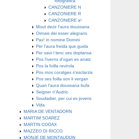
fotografica
CANZONIERE N
CANZONIERE R
CANZONIERE a¹
Mout dezir l'aura doussana
Oimais dei esser alegrans
Pax! in nomine Domini
Per l'aura freida que guida
Per savi·l tenc ses doptansa
Pos l'iverns d'ogan es anatz
Pos la foilla revirola
Pos mos coratges s'esclarzis
Pos ses foilla son li vergan
Quan l'aura doussana bufa
Seigner n'Audric
Soudadier, per cui es jovens
Vida
MARIA DE VENTADORN
MARTIM SOAREZ
MARTIN CODAX
MAZZEO DI RICCO
MONJE DE MONTAUDON