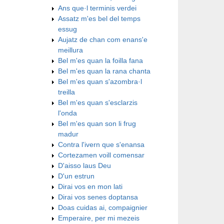
Ans que·l terminis verdei
Assatz m'es bel del temps
essug
Aujatz de chan com enans'e
meillura
Bel m'es quan la foilla fana
Bel m'es quan la rana chanta
Bel m'es quan s'azombra·l
treilla
Bel m'es quan s'esclarzis
l'onda
Bel m'es quan son li frug
madur
Contra l'ivern que s'enansa
Cortezamen voill comensar
D'aisso laus Deu
D'un estrun
Dirai vos en mon lati
Dirai vos senes doptansa
Doas cuidas ai, compaignier
Emperaire, per mi mezeis