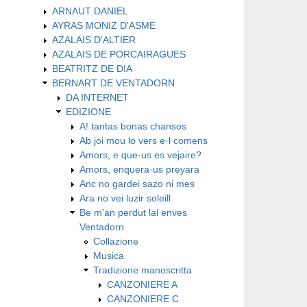
ARNAUT DANIEL
AYRAS MONIZ D'ASME
AZALAIS D'ALTIER
AZALAIS DE PORCAIRAGUES
BEATRITZ DE DIA
BERNART DE VENTADORN
DA INTERNET
EDIZIONE
A! tantas bonas chansos
Ab joi mou lo vers e·l comens
Amors, e que·us es vejaire?
Amors, enquera·us preyara
Anc no gardei sazo ni mes
Ara no vei luzir soleill
Be m'an perdut lai enves
Ventadorn
Collazione
Musica
Tradizione manoscritta
CANZONIERE A
CANZONIERE C