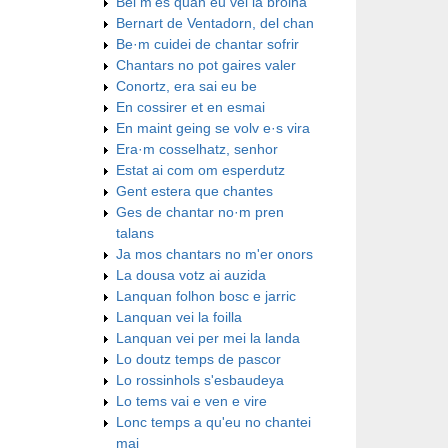
Bel m'es quan eu vei la brolha
Bernart de Ventadorn, del chan
Be·m cuidei de chantar sofrir
Chantars no pot gaires valer
Conortz, era sai eu be
En cossirer et en esmai
En maint geing se volv e·s vira
Era·m cosselhatz, senhor
Estat ai com om esperdutz
Gent estera que chantes
Ges de chantar no·m pren
talans
Ja mos chantars no m'er onors
La dousa votz ai auzida
Lanquan folhon bosc e jarric
Lanquan vei la foilla
Lanquan vei per mei la landa
Lo doutz temps de pascor
Lo rossinhols s'esbaudeya
Lo tems vai e ven e vire
Lonc temps a qu'eu no chantei
mai