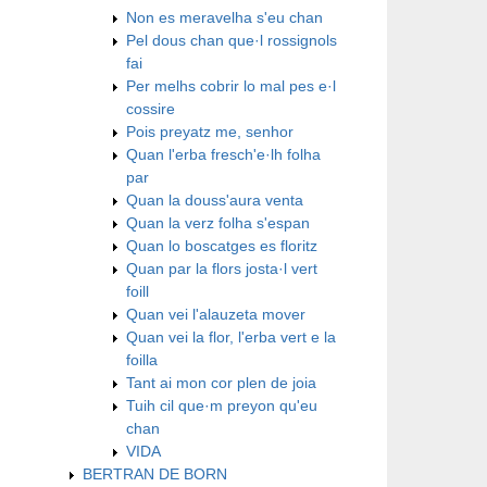
Non es meravelha s'eu chan
Pel dous chan que·l rossignols
fai
Per melhs cobrir lo mal pes e·l
cossire
Pois preyatz me, senhor
Quan l'erba fresch'e·lh folha
par
Quan la douss'aura venta
Quan la verz folha s'espan
Quan lo boscatges es floritz
Quan par la flors josta·l vert
foill
Quan vei l'alauzeta mover
Quan vei la flor, l'erba vert e la
foilla
Tant ai mon cor plen de joia
Tuih cil que·m preyon qu'eu
chan
VIDA
BERTRAN DE BORN