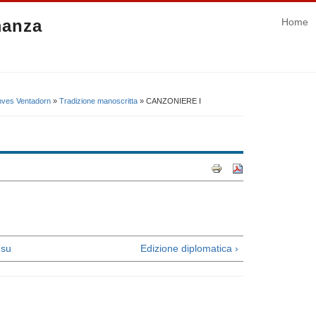
manza
Home
enves Ventadorn
»
Tradizione manoscritta
» CANZONIERE I
su
Edizione diplomatica ›