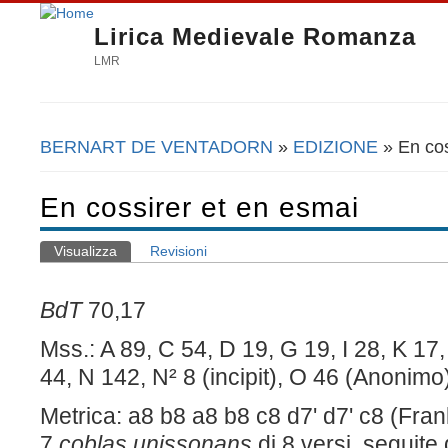
Lirica Medievale Romanza
LMR
BERNART DE VENTADORN
»
EDIZIONE
» En cos
Tu sei qui
En cossirer et en esmai
Visualizza
(scheda attiva)
Revisioni
Schede primarie
BdT
70,17
Mss.: A 89, C 54, D 19, G 19, I 28, K 17,
44, N 142, N² 8 (incipit), O 46 (Anonimo
Metrica: a8 b8 a8 b8 c8 d7' d7' c8 (Fra
7
coblas unissonans
di 8 versi, seguit