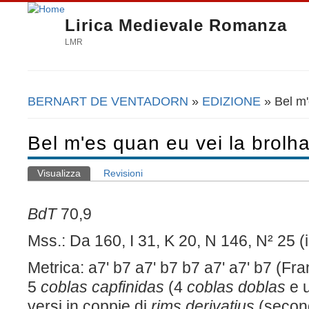
Lirica Medievale Romanza
LMR
BERNART DE VENTADORN
»
EDIZIONE
» Bel m'
Tu sei qui
Bel m'es quan eu vei la brolh
Visualizza
(scheda attiva)
Revisioni
Schede primarie
BdT
70,9
Mss.: Da 160, I 31, K 20, N 146, N² 25 (in
Metrica: a7' b7 a7' b7 b7 a7' a7' b7 (Fr
5
coblas capfinidas
(4
coblas doblas
e 
versi in coppie di
rims derivatius
(secon