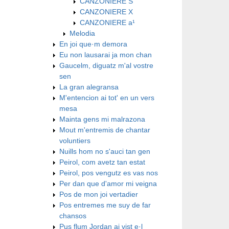
CANZONIERE S
CANZONIERE X
CANZONIERE a¹
Melodia
En joi que·m demora
Eu non lausarai ja mon chan
Gaucelm, diguatz m'al vostre
sen
La gran alegransa
M'entencion ai tot' en un vers
mesa
Mainta gens mi malrazona
Mout m'entremis de chantar
voluntiers
Nuills hom no s'auci tan gen
Peirol, com avetz tan estat
Peirol, pos vengutz es vas nos
Per dan que d'amor mi veigna
Pos de mon joi vertadier
Pos entremes me suy de far
chansos
Pus flum Jordan ai vist e·l