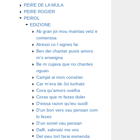
PEIRE DE LA MULA
PEIRE ROGIER
PEIROL
EDIZIONE
Ab gran joi mou maintas vetz e
comenssa
Atressi co·l signes fai
Ben dei chantar puois amors
m'o enseigna
Be·m cujava que no chantes
oguan
Camjat ai mon consirier
Car m'era de Joi lunhatz
Cora qu'amors vuelha
Coras que·m fezes doler
D'eissa razon qu'ieu suoill
D'un bon vers vau pensan com
lo fezes
D'un sonet vau pensan
Dalfi, sabriatz me vos
Del sieu tort farai esmenda