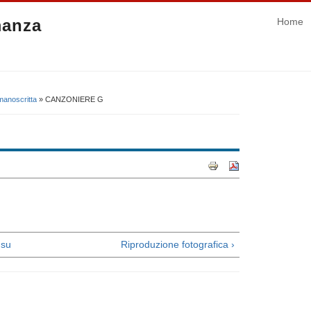
manza
Home
manoscritta
» CANZONIERE G
su
Riproduzione fotografica ›