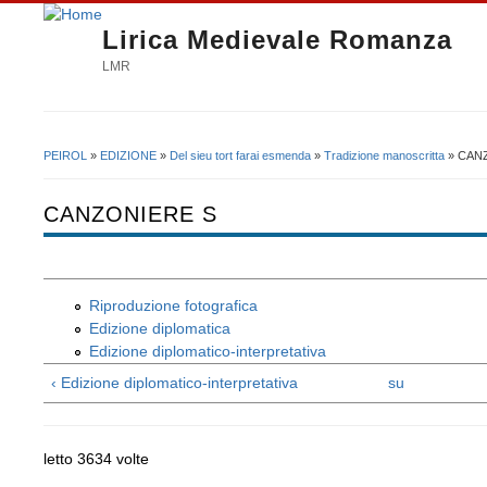
Lirica Medievale Romanza
LMR
PEIROL
»
EDIZIONE
»
Del sieu tort farai esmenda
»
Tradizione manoscritta
» CAN
Tu sei qui
CANZONIERE S
Riproduzione fotografica
Edizione diplomatica
Edizione diplomatico-interpretativa
‹ Edizione diplomatico-interpretativa
su
letto 3634 volte