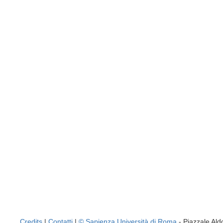
Credits
|
Contatti
|
© Sapienza Università di Roma
- Piazzale A