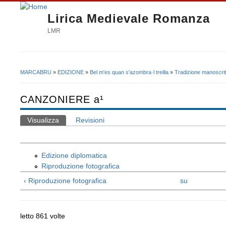
Lirica Medievale Romanza
LMR
MARCABRU
»
EDIZIONE
»
Bel m'es quan s'azombra·l treilla
»
Tradizione manoscrit
Tu sei qui
CANZONIERE a¹
Visualizza
(scheda attiva)
Revisioni
Schede primarie
Edizione diplomatica
Riproduzione fotografica
‹ Riproduzione fotografica
su
letto 861 volte