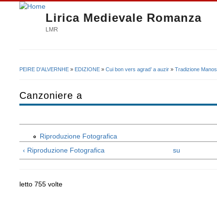
Lirica Medievale Romanza
LMR
PEIRE D'ALVERNHE
»
EDIZIONE
»
Cui bon vers agrad’ a auzir
»
Tradizione Manosc
Tu sei qui
Canzoniere a
Riproduzione Fotografica
‹ Riproduzione Fotografica
su
letto 755 volte