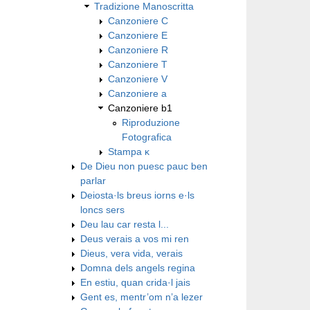
Tradizione Manoscritta
Canzoniere C
Canzoniere E
Canzoniere R
Canzoniere T
Canzoniere V
Canzoniere a
Canzoniere b1
Riproduzione
Fotografica
Stampa κ
De Dieu non puesc pauc ben
parlar
Deiosta·ls breus iorns e·ls
loncs sers
Deu lau car resta l...
Deus verais a vos mi ren
Dieus, vera vida, verais
Domna dels angels regina
En estiu, quan crida·l jais
Gent es, mentr’om n’a lezer