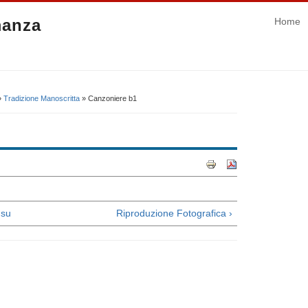
manza
Home
»
Tradizione Manoscritta
» Canzoniere b1
su
Riproduzione Fotografica ›