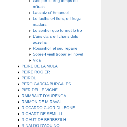
Ges per lo freg temps no
m'irais
Lauzatz si’ Emanuel
Lo fuelhs e·l flors, e·l frugz
madurs
Lo senher que formet lo tro
L’airs clars e·l chans dels
auzelhs
Rossinhol, el seu repaire
Sobre·l vieill trobar e·l novel
Vida
PEIRE DE LA MULA
PEIRE ROGIER
PEIROL
PERO GARCIA BURGALES
PIER DELLE VIGNE
RAIMBAUT D'AURENGA
RAIMON DE MIRAVAL
RICCARDO CUOR DI LEONE
RICHART DE SEMILLI
RIGAUT DE BERBEZILH
RINALDO D'AQUINO