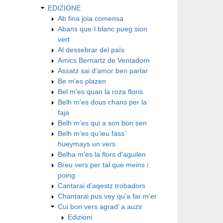
EDIZIONE
Ab fina joia comensa
Abans que·l blanc pueg sion
vert
Al dessebrar del païs
Amics Bernartz de Ventadorn
Assatz sai d'amor ben parlar
Be m’es plazen
Bel m'es quan la roza floris
Belh m'es dous chans per la
faja
Belh m’es qui a son bon sen
Belh m’es qu’ieu fass’
hueymays un vers
Belha m'es la flors d'aguilen
Breu vers per tal que meins i
poing
Cantarai d’aqestz trobadors
Chantarai pus vey qu’a far m’er
Cui bon vers agrad’ a auzir
Edizioni