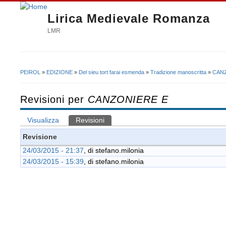
Lirica Medievale Romanza
LMR
PEIROL
»
EDIZIONE
»
Del sieu tort farai esmenda
»
Tradizione manoscritta
»
CAN
Tu sei qui
Revisioni per
CANZONIERE E
Visualizza
Revisioni
(scheda attiva)
Schede primarie
Revisione
24/03/2015 - 21:37
, di
stefano.milonia
24/03/2015 - 15:39
, di
stefano.milonia