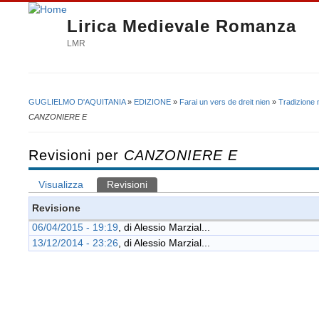
Lirica Medievale Romanza
LMR
GUGLIELMO D'AQUITANIA
»
EDIZIONE
»
Farai un vers de dreit nien
»
Tradizione 
Tu sei qui
CANZONIERE E
Revisioni per
CANZONIERE E
Visualizza
Revisioni
(scheda attiva)
Schede primarie
Revisione
06/04/2015 - 19:19
, di
Alessio Marzial...
13/12/2014 - 23:26
, di
Alessio Marzial...