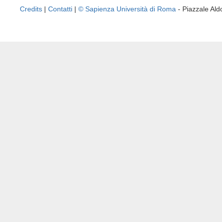
Credits
|
Contatti
|
© Sapienza Università di Roma
- Piazzale A