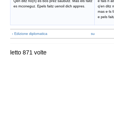
Qen ditz no(n) es bos prez saubutz. Mas els faitz
e fais n al
es mconeguz. Epels faitz uenoil dich appres.
q'en ditz 
mas e·ls f
e pels fait
‹ Edizione diplomatica
su
letto 871 volte