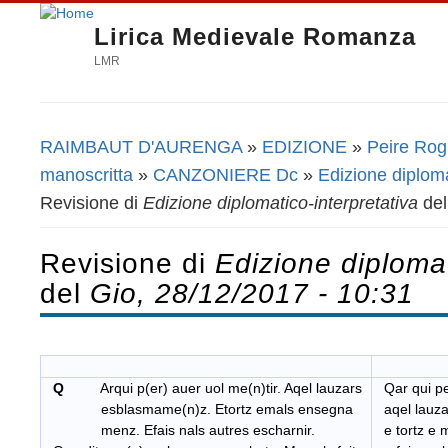
Lirica Medievale Romanza
LMR
RAIMBAUT D'AURENGA
»
EDIZIONE
»
Peire Rogie
Tu sei qui
manoscritta
»
CANZONIERE Dc
»
Edizione diploma
Revisione di
Edizione diplomatico-interpretativa
de
Revisione di
Edizione diplomat
del
Gio, 28/12/2017 - 10:31
Q
Arqui p(er) auer uol me(n)tir. Aqel lauzars
Qar qui pe
esblasmame(n)z. Etortz emals ensegna
aqel lauz
menz. Efais nals autres escharnir.
e tortz e