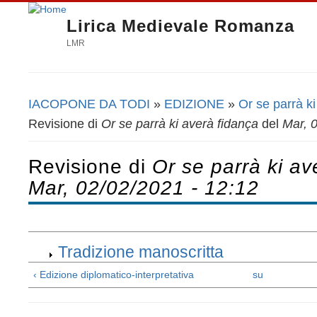
Lirica Medievale Romanza
LMR
IACOPONE DA TODI
»
EDIZIONE
»
Or se parrà ki
Tu sei qui
Revisione di
Or se parrà ki averà fidança
del
Mar, 
Revisione di
Or se parrà ki av
Mar, 02/02/2021 - 12:12
Tradizione manoscritta
‹ Edizione diplomatico-interpretativa
su