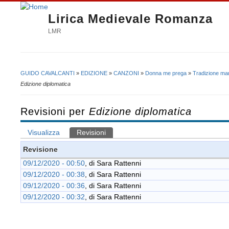
Lirica Medievale Romanza
LMR
GUIDO CAVALCANTI
»
EDIZIONE
»
CANZONI
»
Donna me prega
»
Tradizione man
Tu sei qui
Edizione diplomatica
Revisioni per
Edizione diplomatica
Visualizza
Revisioni
(scheda attiva)
Schede primarie
Revisione
09/12/2020 - 00:50
, di
Sara Rattenni
09/12/2020 - 00:38
, di
Sara Rattenni
09/12/2020 - 00:36
, di
Sara Rattenni
09/12/2020 - 00:32
, di
Sara Rattenni